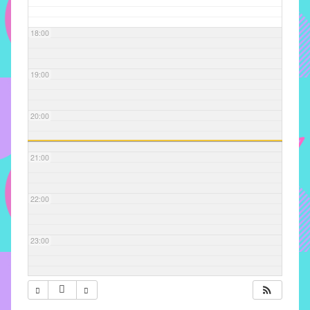
com
soluções
18:00
pacificadoras
para
os
19:00
problemas
verificados
20:00
no
instituto,
bem
21:00
como
propor
22:00
diretrizes
e
ações
23:00
para
a
prevenção
e