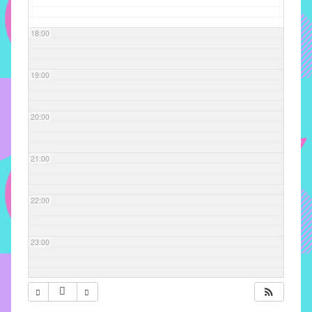
com
soluções
18:00
pacificadoras
para
os
19:00
problemas
verificados
20:00
no
instituto,
bem
21:00
como
propor
22:00
diretrizes
e
ações
23:00
para
a
prevenção
e