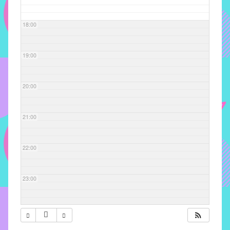
com
soluções
18:00
pacificadoras
para
os
19:00
problemas
verificados
20:00
no
instituto,
bem
21:00
como
propor
22:00
diretrizes
e
ações
23:00
para
a
prevenção
e