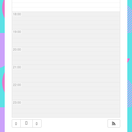
com
soluções
18:00
pacificadoras
para
os
19:00
problemas
verificados
20:00
no
instituto,
bem
21:00
como
propor
22:00
diretrizes
e
ações
23:00
para
a
prevenção
e