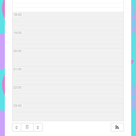
com
soluções
18:00
pacificadoras
para
os
19:00
problemas
verificados
20:00
no
instituto,
bem
21:00
como
propor
22:00
diretrizes
e
ações
23:00
para
a
prevenção
e