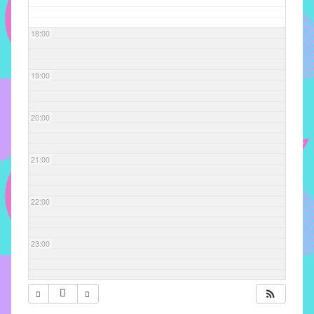
com
soluções
18:00
pacificadoras
para
os
19:00
problemas
verificados
20:00
no
instituto,
bem
21:00
como
propor
22:00
diretrizes
e
ações
23:00
para
a
prevenção
e