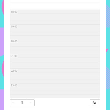
com
soluções
18:00
pacificadoras
para
os
19:00
problemas
verificados
20:00
no
instituto,
bem
21:00
como
propor
22:00
diretrizes
e
ações
23:00
para
a
prevenção
e