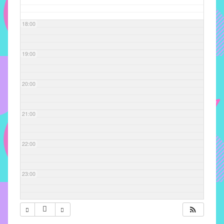
com
soluções
18:00
pacificadoras
para
os
19:00
problemas
verificados
20:00
no
instituto,
bem
21:00
como
propor
22:00
diretrizes
e
ações
23:00
para
a
prevenção
e