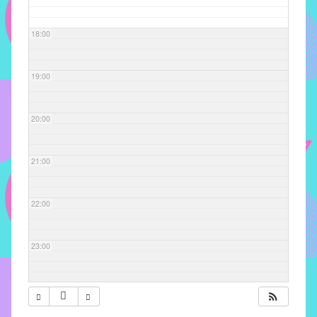
com
soluções
18:00
pacificadoras
para
os
19:00
problemas
verificados
20:00
no
instituto,
bem
21:00
como
propor
22:00
diretrizes
e
ações
23:00
para
a
prevenção
e