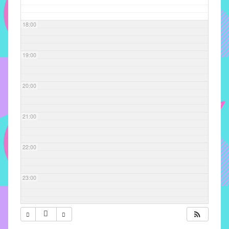
com
soluções
18:00
pacificadoras
para
os
19:00
problemas
verificados
20:00
no
instituto,
bem
21:00
como
propor
22:00
diretrizes
e
ações
23:00
para
a
prevenção
e