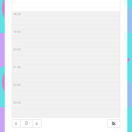
com
soluções
18:00
pacificadoras
para
os
19:00
problemas
verificados
20:00
no
instituto,
bem
21:00
como
propor
22:00
diretrizes
e
ações
23:00
para
a
prevenção
e