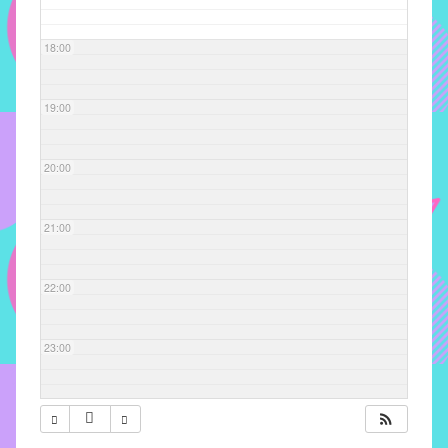
com
soluções
18:00
pacificadoras
para
os
19:00
problemas
verificados
20:00
no
instituto,
bem
21:00
como
propor
22:00
diretrizes
e
ações
23:00
para
a
prevenção
e