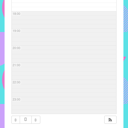
com
soluções
18:00
pacificadoras
para
os
19:00
problemas
verificados
20:00
no
instituto,
bem
21:00
como
propor
22:00
diretrizes
e
ações
23:00
para
a
prevenção
e