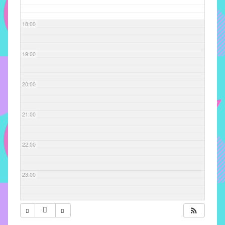
com
soluções
18:00
pacificadoras
para
os
19:00
problemas
verificados
20:00
no
instituto,
bem
21:00
como
propor
22:00
diretrizes
e
ações
23:00
para
a
prevenção
e