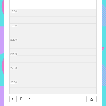
com
soluções
18:00
pacificadoras
para
os
19:00
problemas
verificados
20:00
no
instituto,
bem
21:00
como
propor
22:00
diretrizes
e
ações
23:00
para
a
prevenção
e