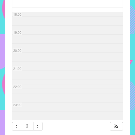
com
soluções
18:00
pacificadoras
para
os
19:00
problemas
verificados
20:00
no
instituto,
bem
21:00
como
propor
22:00
diretrizes
e
ações
23:00
para
a
prevenção
e