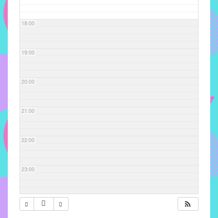
com
soluções
18:00
pacificadoras
para
os
19:00
problemas
verificados
20:00
no
instituto,
bem
21:00
como
propor
22:00
diretrizes
e
ações
23:00
para
a
prevenção
e