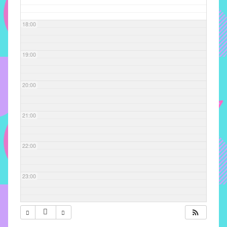
com
soluções
18:00
pacificadoras
para
os
19:00
problemas
verificados
20:00
no
instituto,
bem
21:00
como
propor
22:00
diretrizes
e
ações
23:00
para
a
prevenção
e