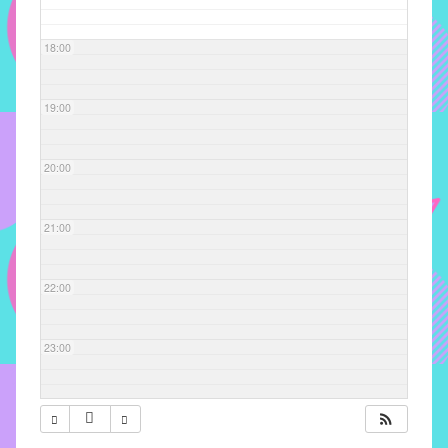
com
soluções
18:00
pacificadoras
para
os
19:00
problemas
verificados
20:00
no
instituto,
bem
21:00
como
propor
22:00
diretrizes
e
ações
23:00
para
a
prevenção
e