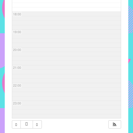
com
soluções
18:00
pacificadoras
para
os
19:00
problemas
verificados
20:00
no
instituto,
bem
21:00
como
propor
22:00
diretrizes
e
ações
23:00
para
a
prevenção
e