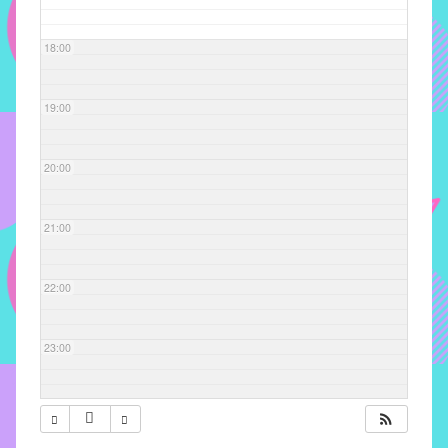
com
soluções
18:00
pacificadoras
para
os
19:00
problemas
verificados
20:00
no
instituto,
bem
21:00
como
propor
22:00
diretrizes
e
ações
23:00
para
a
prevenção
e