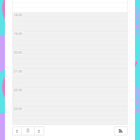
com
soluções
18:00
pacificadoras
para
os
19:00
problemas
verificados
20:00
no
instituto,
bem
21:00
como
propor
22:00
diretrizes
e
ações
23:00
para
a
prevenção
e