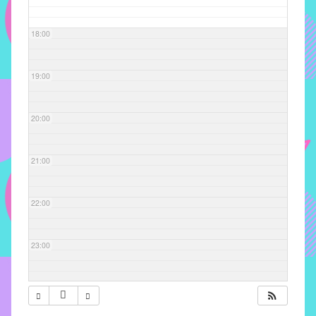
com
soluções
18:00
pacificadoras
para
os
19:00
problemas
verificados
20:00
no
instituto,
bem
21:00
como
propor
22:00
diretrizes
e
ações
23:00
para
a
prevenção
e