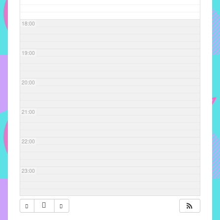
com
soluções
18:00
pacificadoras
para
os
19:00
problemas
verificados
20:00
no
instituto,
bem
21:00
como
propor
22:00
diretrizes
e
ações
23:00
para
a
prevenção
e