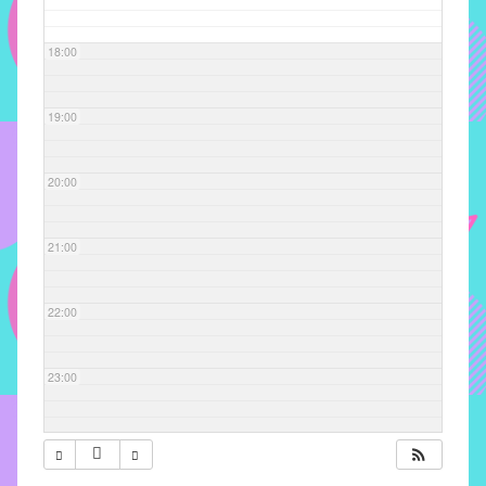
com
soluções
18:00
pacificadoras
para
os
19:00
problemas
verificados
20:00
no
instituto,
bem
21:00
como
propor
22:00
diretrizes
e
ações
23:00
para
a
prevenção
e