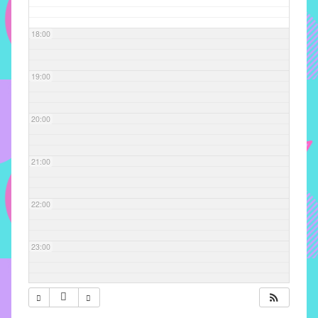
com
soluções
18:00
pacificadoras
para
os
19:00
problemas
verificados
20:00
no
instituto,
bem
21:00
como
propor
22:00
diretrizes
e
ações
23:00
para
a
prevenção
e