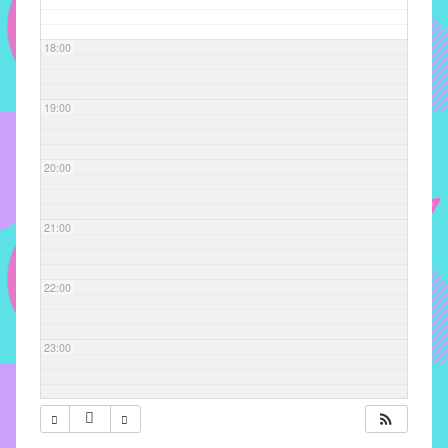
com
soluções
18:00
pacificadoras
para
os
19:00
problemas
verificados
20:00
no
instituto,
bem
21:00
como
propor
22:00
diretrizes
e
ações
23:00
para
a
prevenção
e