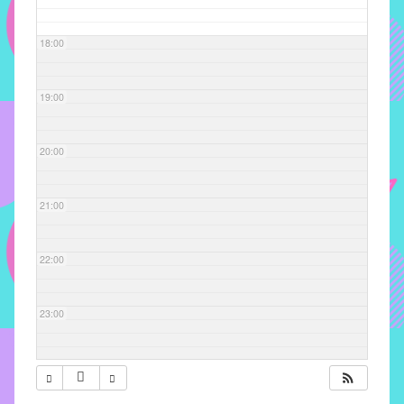
com
soluções
18:00
pacificadoras
para
os
19:00
problemas
verificados
20:00
no
instituto,
bem
21:00
como
propor
22:00
diretrizes
e
ações
23:00
para
a
prevenção
e