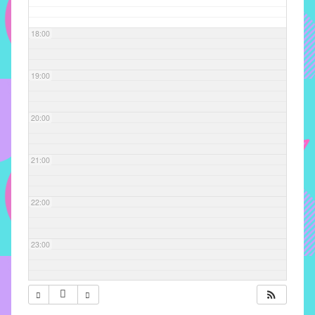
com
soluções
18:00
pacificadoras
para
os
19:00
problemas
verificados
20:00
no
instituto,
bem
21:00
como
propor
22:00
diretrizes
e
ações
23:00
para
a
prevenção
e