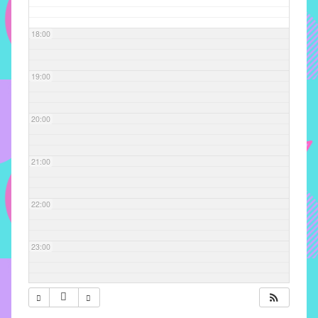
com
soluções
18:00
pacificadoras
para
os
19:00
problemas
verificados
20:00
no
instituto,
bem
21:00
como
propor
22:00
diretrizes
e
ações
23:00
para
a
prevenção
e