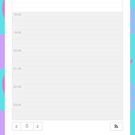
com
soluções
18:00
pacificadoras
para
os
19:00
problemas
verificados
20:00
no
instituto,
bem
21:00
como
propor
22:00
diretrizes
e
ações
23:00
para
a
prevenção
e