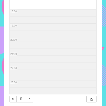
com
soluções
18:00
pacificadoras
para
os
19:00
problemas
verificados
20:00
no
instituto,
bem
21:00
como
propor
22:00
diretrizes
e
ações
23:00
para
a
prevenção
e