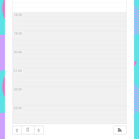
com
soluções
18:00
pacificadoras
para
os
19:00
problemas
verificados
20:00
no
instituto,
bem
21:00
como
propor
22:00
diretrizes
e
ações
23:00
para
a
prevenção
e