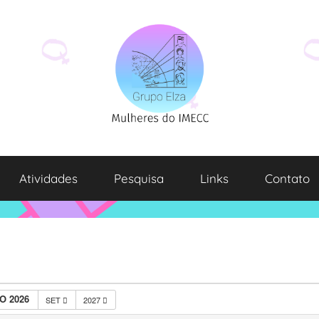
Atividades
Pesquisa
Links
Contato
O 2026
SET
2027