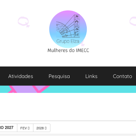
Atividades
Pesquisa
Links
Contato
O 2027
FEV
2028