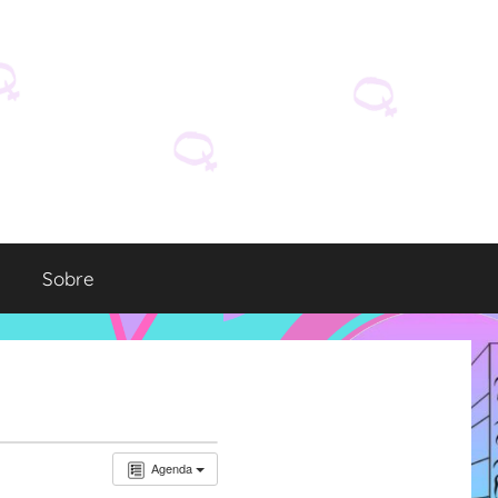
Sobre
Agenda