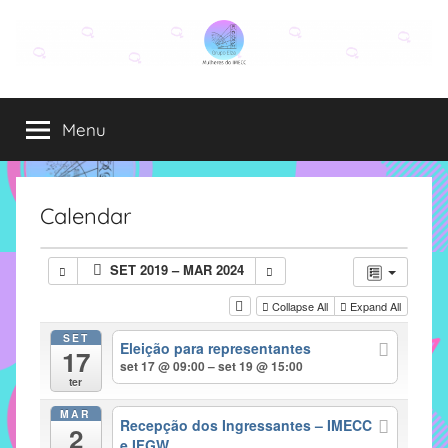
Pular
para
o
Grupo
O
conteúdo
grupo
Menu
Elza
Elza
é
formado
por
Calendar
alunas,
funcionárias
SET 2019 – MAR 2024
e
professoras
Collapse All
Expand All
do
SET
Eleição para representantes
IMECC
17
set 17 @ 09:00 – set 19 @ 15:00
e
ter
tem
MAR
como
Recepção dos Ingressantes – IMECC
2
e IFGW
atribuição