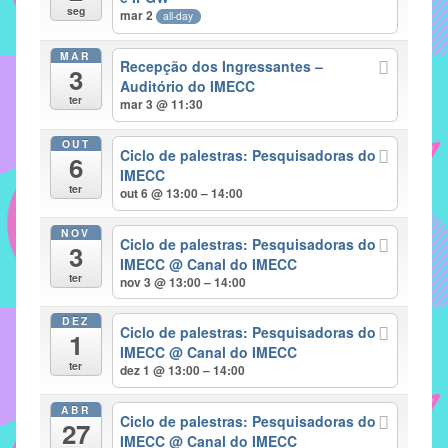
seg
mar 2
all-day
implementar
mecanismos
MAR
Recepção dos Ingressantes –
3
que
Auditório do IMECC
proporcionem
ter
mar 3 @ 11:30
o
fortalecimento
OUT
Ciclo de palestras: Pesquisadoras do
6
dos
IMECC
ter
vínculos
out 6 @ 13:00 – 14:00
sociais
NOV
e
Ciclo de palestras: Pesquisadoras do
3
IMECC
@ Canal do IMECC
profissionais
ter
nov 3 @ 13:00 – 14:00
entre
alunos,
DEZ
Ciclo de palestras: Pesquisadoras do
professores
1
IMECC
@ Canal do IMECC
e
ter
dez 1 @ 13:00 – 14:00
funcionários
do
ABR
Ciclo de palestras: Pesquisadoras do
27
IMECC,
IMECC
@ Canal do IMECC