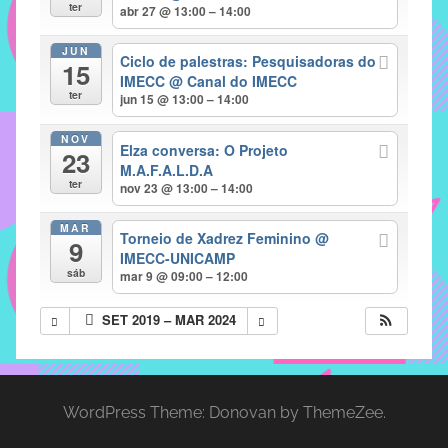
com
ter
abr 27 @ 13:00 – 14:00
soluções
JUN
pacificadoras
Ciclo de palestras: Pesquisadoras do
15
para
IMECC
@ Canal do IMECC
ter
jun 15 @ 13:00 – 14:00
os
problemas
NOV
Elza conversa: O Projeto
verificados
23
M.A.F.A.L.D.A
no
ter
nov 23 @ 13:00 – 14:00
instituto,
bem
MAR
Torneio de Xadrez Feminino
@
9
como
IMECC-UNICAMP
propor
sáb
mar 9 @ 09:00 – 12:00
diretrizes
SET 2019 – MAR 2024
e
ações
para
a
WordPress Theme: Donovan by ThemeZee.
prevenção
e