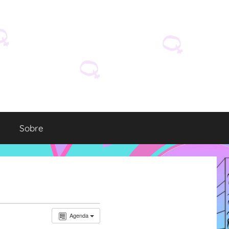
Sobre
Agenda